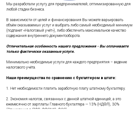
Мы разработали услугу для предпринимателей, оптимизированную для
любой стадии бизнеса.
В зависимости от целей и финансирования Вы можете варьировать
объём оказываемых услуг и выбрать либо самый необходимый минимум
(подпакет «Налоговый учёт»), либо обеспечить максимальное качество
содержания внутреннего документооборота.
Отличительная особенность нашего предложения - Вы оплачиваете
только фактически оказанные услуги.
Минимально необходимые услуги для каждого предприятия – ведение
налогового учёта.
Наши преимущества по сравнению с бухгалтером в штате:
1. Нет необходимости платить заработную плату штатному бухгалтеру.
2. Экономия налогов, связанных с данной штатной единицей, а это
ежемесячно от зарплаты Главного бухгалтера — 13% (НДФЛ), 30%
(Отчисления в ПФР, ФФОМС, ФСС).
3. Помимо расходов на заработную плату, Вы избежите следующих
издержек:
- Расходы по обеспечению помещением, мебелью, компьютерной и другой
оргтехникой, канцтоварами.